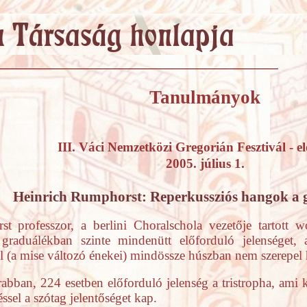
Tanulmányok
III. Váci Nemzetközi Gregorián Fesztivál - 
2005. július 1.
Heinrich Rumphorst: Reperkussziós hangok a 
t professzor, a berlini Choralschola vezetője tartott w
graduálékban szinte mindenütt előforduló jelenséget, 
 (a mise változó énekei) mindössze húszban nem szerepel 
bban, 224 esetben előforduló jelenség a tristropha, ami 
ssel a szótag jelentőséget kap.