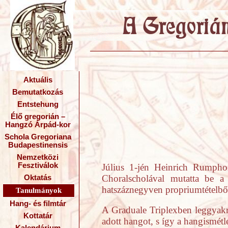
Aktuális
Bemutatkozás
Entstehung
Élő gregorián –
Hangzó Árpád-kor
Schola Gregoriana
Budapestinensis
Nemzetközi
Fesztiválok
Július 1-jén Heinrich Rumphors
Choralscholával mutatta be a 
Oktatás
hatszáznegyven propriumtételből
Tanulmányok
Hang- és filmtár
A Graduale Triplexben leggyakra
Kottatár
adott hangot, s így a hangismétlé