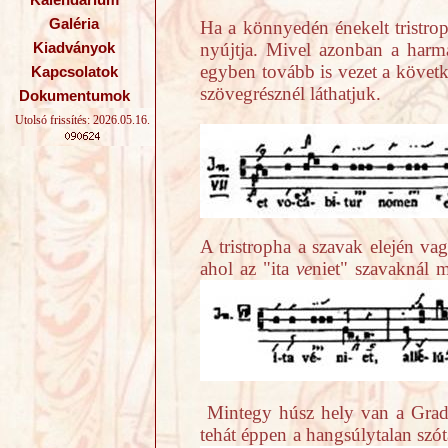
Kalendárium
Galéria
Ha a könnyedén énekelt tristrop
nyújtja. Mivel azonban a harm
Kiadványok
egyben tovább is vezet a követk
Kapcsolatok
szövegrésznél láthatjuk.
Dokumentumok
Utolsó frissítés: 2026.05.16.
A tristropha a szavak elején va
ahol az "ita
ve
niet" szavaknál m
Mintegy húsz hely van a Gradu
tehát éppen a hangsúlytalan szót