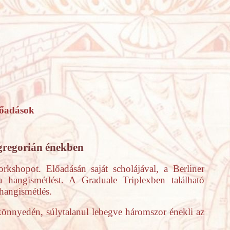
előadások
gregorián énekben
orkshopot. Előadásán saját scholájával, a Berliner
a hangismétlést. A Graduale Triplexben található
hangismétlés.
könnyedén, súlytalanul lebegve háromszor énekli az