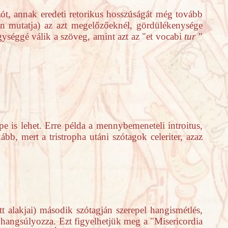
zót, annak eredeti retorikus hosszúságát még tovább
n mutatja) az azt megelőzőeknél, gördülékenysége
ységgé válik a szöveg, amint azt az "et vocabi
tur
"
e is lehet. Erre példa a mennybemeneteli introitus,
ább, mert a tristropha utáni szótagok celeriter, azaz
 alakjai) második szótagján szerepel hangismétlés,
ét hangsúlyozza. Ezt figyelhetjük meg a "Misericordia