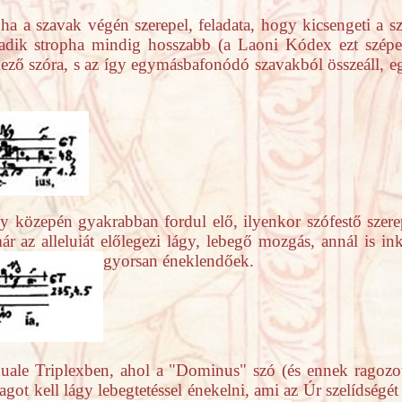
ha a szavak végén szerepel, feladata, hogy kicsengeti a s
adik stropha mindig hosszabb (a Laoni Kódex ezt szépe
ező szóra, s az így egymásbafonódó szavakból összeáll, eg
gy közepén gyakrabban fordul elő, ilyenkor szófestő szerep
ár az alleluiát előlegezi lágy, lebegő mozgás, annál is ink
gyorsan éneklendőek.
ale Triplexben, ahol a "Dominus" szó (és ennek ragozott
agot kell lágy lebegtetéssel énekelni, ami az Úr szelídség