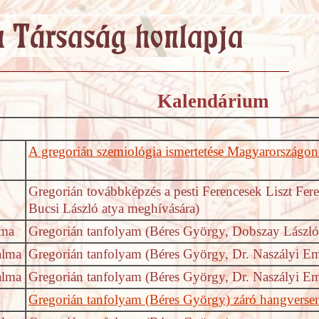
Kalendárium
A gregorián szemiológia ismertetése Magyarországon 
Gregorián továbbképzés a pesti Ferencesek Liszt Fer
Bucsi László atya meghívására)
lma
Gregorián tanfolyam (Béres György, Dobszay László,
alma
Gregorián tanfolyam (Béres György, Dr. Naszályi Em
alma
Gregorián tanfolyam (Béres György, Dr. Naszályi Em
d
Gregorián tanfolyam (Béres György) záró hangverse