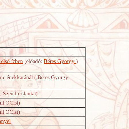
első ízben
(előadó:
Béres György
)
enc énekkaránál ( Béres György -
 Szendrei Janka)
il OCist)
il OCist)
nnyel