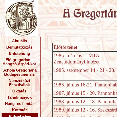
Aktuális
Előtörténet
Bemutatkozás
Entstehung
1985. március 2. MTA
Élő gregorián –
Zenetudományi Intézet
Hangzó Árpád-kor
1985. szeptember 14 - 21 - 28.
Schola Gregoriana
Budapestinensis
Nemzetközi
1986. június 16-21. Pannonha
Fesztiválok
Oktatás
1987. június 15 - 20. Pannonh
Tanulmányok
1988. június 12 - 18. Pannonh
Hang- és filmtár
1989. június 12 - 16. Szekszár
Kottatár
Kalendárium