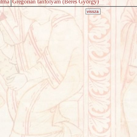
alma
Gregorián tanfolyam (Béres György)