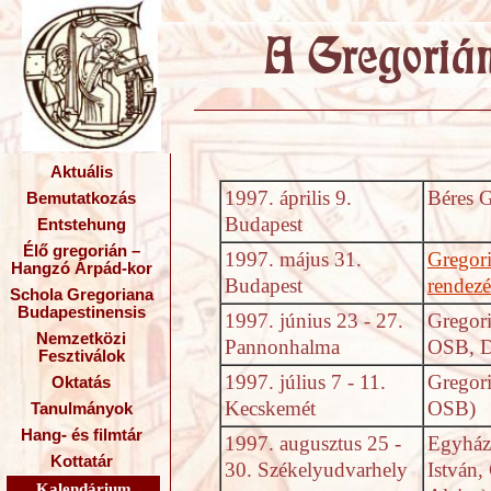
Aktuális
1997. április 9.
Béres 
Bemutatkozás
Budapest
Entstehung
Élő gregorián –
1997. május 31.
Gregor
Hangzó Árpád-kor
Budapest
rendez
Schola Gregoriana
Budapestinensis
1997. június 23 - 27.
Gregori
Nemzetközi
Pannonhalma
OSB, D
Fesztiválok
1997. július 7 - 11.
Gregori
Oktatás
Kecskemét
OSB)
Tanulmányok
Hang- és filmtár
1997. augusztus 25 -
Egyházz
Kottatár
30. Székelyudvarhely
István,
Kalendárium