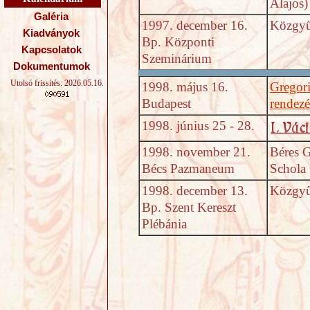
Alajos)
Galéria
1997. december 16.
Közgyű
Kiadványok
Bp. Központi
Kapcsolatok
Szeminárium
Dokumentumok
Utolsó frissítés: 2026.05.16.
1998. május 16.
Gregori
Budapest
rendez
1998. június 25 - 28.
1998. november 21.
Béres G
Bécs Pazmaneum
Schola 
1998. december 13.
Közgyű
Bp. Szent Kereszt
Plébánia