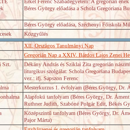
ELTE
Erkel Ferenc Szabadegyetem: A gregorián ének
ek
Béres György előadása a Schola Gregoriana Bu
Béres György előadása, Széchenyi Főiskola Mű
cesek
Közgyűlés
XII. Országos Tanulmányi Nap
Gregorián Nap a XXIV. Bárdos Lajos Zenei He
 Szt.
Dékány András és Sziklai Zita gregorián nászmi
liturgikus szolgálat: Schola Gregoriana Budapes
vez.: ifj. Sapszon Ferenc
alma
Mesterkurzus 1. évfolyam (Béres György, Dr.
nnonhalma
Alapfokú tanfolyam (Béres György, Dr. Áment 
Ruthner Judith, Szabóné Polgár Edit, Békés G
a
Középszintű tanfolyam (Béres György, Dr. Áme
Pajor Márta)
Egyházzenei és gregorián tanfolyam