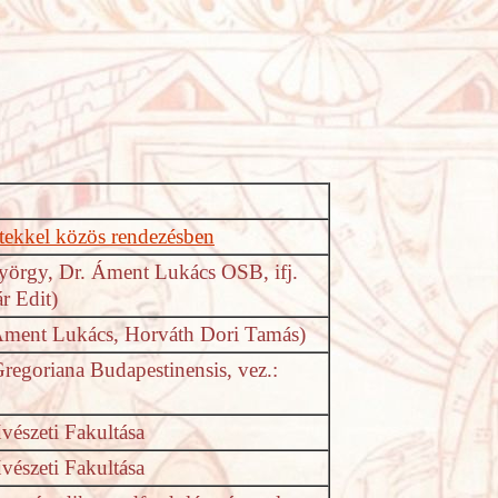
tekkel közös rendezésben
yörgy, Dr. Áment Lukács OSB, ifj.
r Edit)
 Áment Lukács, Horváth Dori Tamás)
regoriana Budapestinensis, vez.:
vészeti Fakultása
vészeti Fakultása