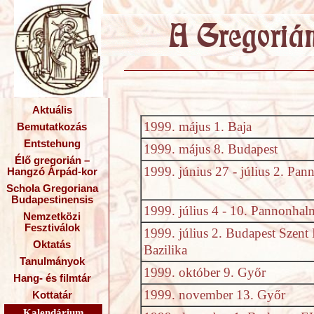
Aktuális
1999. május 1. Baja
Bemutatkozás
Entstehung
1999. május 8. Budapest
Élő gregorián –
1999. június 27 - július 2. Pa
Hangzó Árpád-kor
Schola Gregoriana
Budapestinensis
1999. július 4 - 10. Pannonhal
Nemzetközi
Fesztiválok
1999. július 2. Budapest Szent 
Oktatás
Bazilika
Tanulmányok
1999. október 9. Győr
Hang- és filmtár
1999. november 13. Győr
Kottatár
Kalendárium