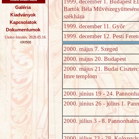
1999. december 1. Budapest 
Galéria
Bartók Béla Művészegyüttesén
Kiadványok
székháza
Kapcsolatok
1999. december 11. Győr
Dokumentumok
1999. december 12. Pesti Feren
Utolsó frissítés: 2026.05.16.
2000. május 7. Szeged
2000. május 20. Budapest
2000. május 21. Budai Ciszterci
Imre templom
2000. június 19 - 24. Pannonh
2000. június 26 - július 1. Pa
2000. július 3 - 8. Pannonhalm
2000. július 23 - 28. Kolozsvár