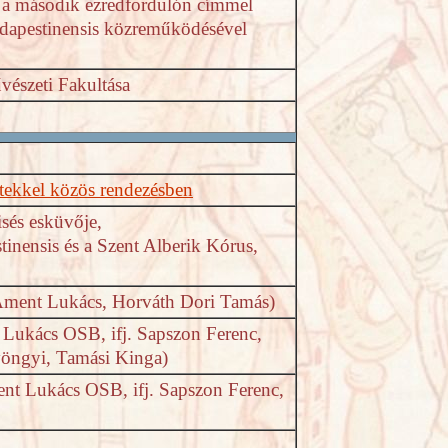
 a második ezredfordulón címmel
dapestinensis közreműködésével
vészeti Fakultása
tekkel közös rendezésben
sés esküvője,
tinensis és a Szent Alberik Kórus,
 Áment Lukács, Horváth Dori Tamás)
Lukács OSB, ifj. Sapszon Ferenc,
yöngyi, Tamási Kinga)
nt Lukács OSB, ifj. Sapszon Ferenc,