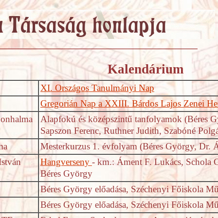
Kalendárium
XI. Országos Tanulmányi Nap
Gregorián Nap a XXIII. Bárdos Lajos Zenei He
nnonhalma
Alapfokú és középszintű tanfolyamok (Béres G
Sapszon Ferenc, Ruthner Judith, Szabóné Polgá
ma
Mesterkurzus 1. évfolyam (Béres György, Dr.
István
Hangverseny
- km.: Áment F. Lukács, Schola G
Béres György
Béres György előadása, Széchenyi Főiskola Mű
Béres György előadása, Széchenyi Főiskola Mű