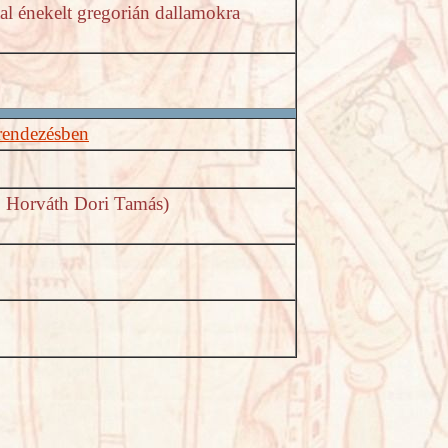
tal énekelt gregorián dallamokra
rendezésben
, Horváth Dori Tamás)