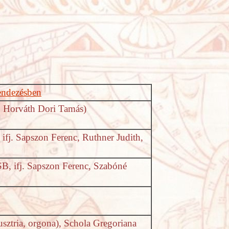
endezésben
, Horváth Dori Tamás)
fj. Sapszon Ferenc, Ruthner Judith,
B, ifj. Sapszon Ferenc, Szabóné
usztria, orgona), Schola Gregoriana