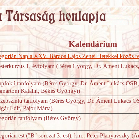
Kalendárium
egorián Nap a XXV. Bárdos Lajos Zenei Hetekkel közös r
sterkurzus 1. évfolyam (Béres György, Dr. Áment Lukács
apfokú tanfolyam (Béres György, Dr. Áment Lukács OSB, i
smartoni Katalin, Békés Gyöngyi)
zépszintű tanfolyam (Béres György, Dr. Áment Lukács OS
lgár Edit, Pajor Márta)
egorián tanfolyam (Béres György)
egorián est ("B" sorozat 3. est), km.: Peter Planyavszky (A