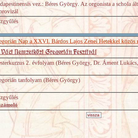
dapestinensis vez.: Béres György. Az orgonista a schola ál
provizál
zgyűlés
egorián Nap a XXVI. Bárdos Lajos Zenei Hetekkel közös 
sterkurzus 2. évfolyam (Béres György, Dr. Áment Lukács
egorián tanfolyam (Béres György)
zgyűlés
számoló