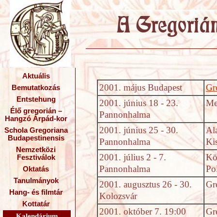
Aktuális
2001. május Budapest
Gr
Bemutatkozás
Entstehung
2001. június 18 - 23.
Me
Élő gregorián –
Pannonhalma
Hangzó Árpád-kor
2001. június 25 - 30.
Al
Schola Gregoriana
Budapestinensis
Pannonhalma
Ki
Nemzetközi
2001. július 2 - 7.
Kö
Fesztiválok
Pannonhalma
Po
Oktatás
Tanulmányok
2001. augusztus 26 - 30.
Gr
Hang- és filmtár
Kolozsvár
Kottatár
2001. október 7. 19:00
Gr
Kalendárium