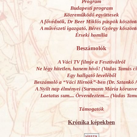
Program
Budapesti program
Közreműködő együttesek
A fővédnök, Dr Beer Miklós püspök köszönt
A művészeti igazgató, Béres György köszönt
Érseki homília
Beszámolók
A Váci TV filmje a Fesztiválról
Ne légy hitetlen, hanem hívő! (Vadas Tamás c
Egy hallgató leveléből
Beszámoló a “Váci Hirnök”-ben (Dr. Sztankó A
A Nyílt nap élményei (Surmann Mária kórusve
Laetatus sum.... Örvendeztem.... (Vadas Tam
Támogatók
Krónika képekben