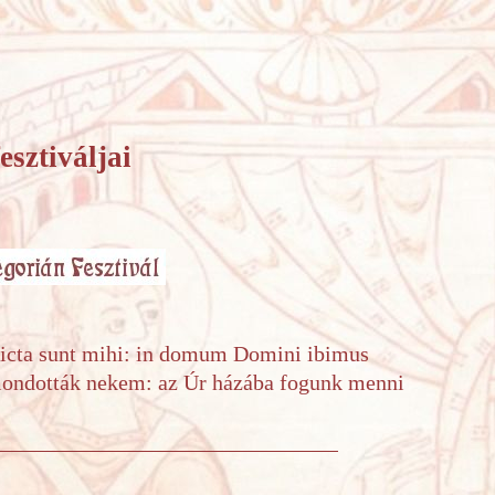
sztiváljai
dicta sunt mihi: in domum Domini ibimus
ondották nekem: az Úr házába fogunk menni