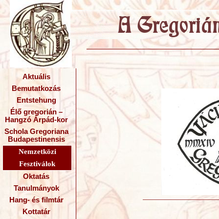
Aktuális
Bemutatkozás
Entstehung
Élő gregorián –
Hangzó Árpád-kor
Schola Gregoriana
Budapestinensis
Nemzetközi
Fesztiválok
Oktatás
Tanulmányok
Hang- és filmtár
Kottatár