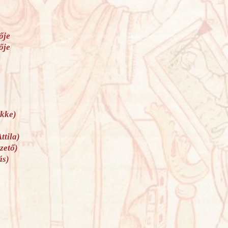
ője
ője
ikke)
ttila)
zető)
ás)