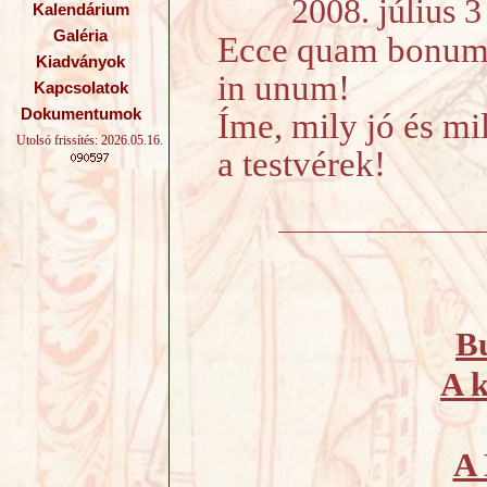
2008. július 3 -
Kalendárium
Galéria
Ecce quam bonum 
Kiadványok
in unum!
Kapcsolatok
Dokumentumok
Íme, mily jó és m
Utolsó frissítés: 2026.05.16.
a testvérek!
B
A 
A 