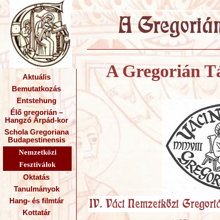
A Gregorián Tá
Aktuális
Bemutatkozás
Entstehung
Élő gregorián –
Hangzó Árpád-kor
Schola Gregoriana
Budapestinensis
Nemzetközi
Fesztiválok
Oktatás
Tanulmányok
Hang- és filmtár
Kottatár