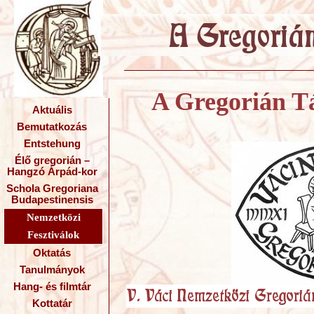
A Gregorián Tá
Aktuális
Bemutatkozás
Entstehung
Élő gregorián –
Hangzó Árpád-kor
Schola Gregoriana
Budapestinensis
Nemzetközi
Fesztiválok
Oktatás
Tanulmányok
Hang- és filmtár
Kottatár