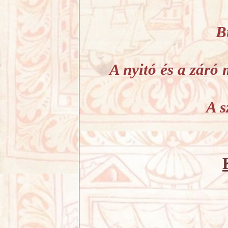
B
A nyitó és a záró 
A s