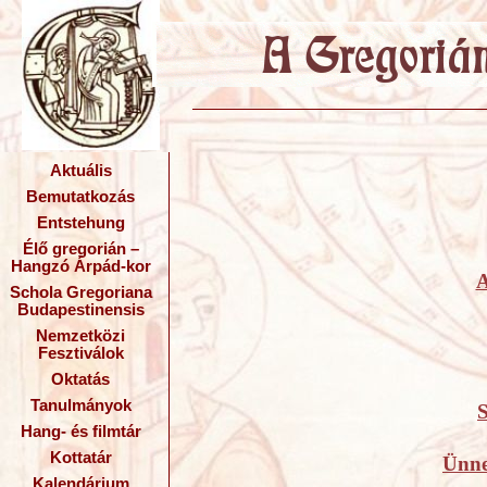
Aktuális
Bemutatkozás
Entstehung
Élő gregorián –
Hangzó Árpád-kor
A
Schola Gregoriana
Budapestinensis
Nemzetközi
Fesztiválok
Oktatás
Tanulmányok
Hang- és filmtár
Kottatár
Ünne
Kalendárium