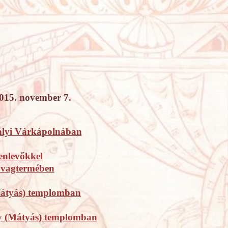
2015. november 7.
ályi Várkápolnában
lenlevőkkel
Lovagtermében
Mátyás) templomban
ny (Mátyás) templomban