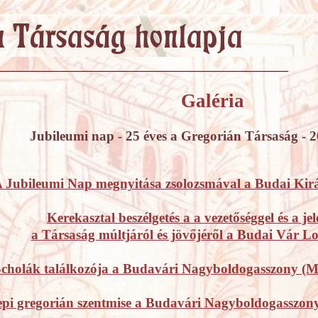
Galéria
Jubileumi nap - 25 éves a Gregorián Társaság - 
 Jubileumi Nap megnyitása zsolozsmával a Budai Kir
Kerekasztal beszélgetés a a vezetőséggel és a je
a Társaság múltjáról és jövőjéről a Budai Vár 
Scholák találkozója a Budavári Nagyboldogasszony (
pi gregorián szentmise a Budavári Nagyboldogasszo