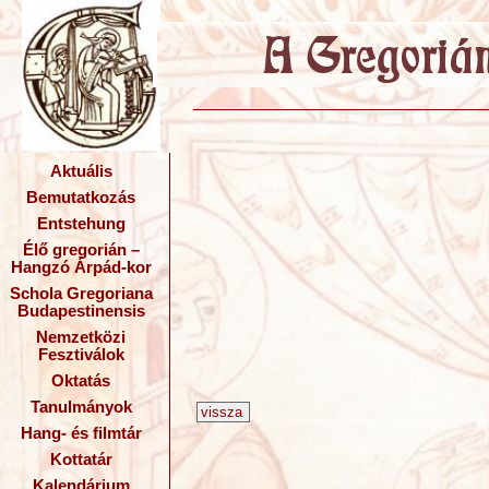
Aktuális
Bemutatkozás
Entstehung
Élő gregorián –
Hangzó Árpád-kor
Schola Gregoriana
Budapestinensis
Nemzetközi
Fesztiválok
Oktatás
Tanulmányok
Hang- és filmtár
Kottatár
Kalendárium