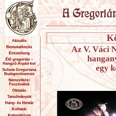
Kö
Aktuális
Az V. Váci 
Bemutatkozás
Entstehung
hangany
Élő gregorián –
Hangzó Árpád-kor
egy 
Schola Gregoriana
Budapestinensis
Nemzetközi
Fesztiválok
Oktatás
Tanulmányok
Hang- és filmtár
Kottatár
Kalendárium