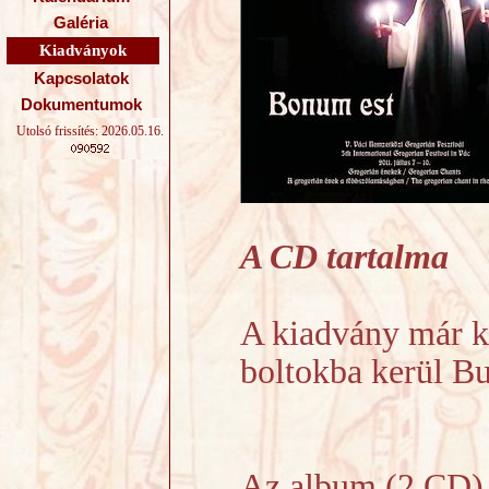
Galéria
Kiadványok
Kapcsolatok
Dokumentumok
Utolsó frissítés: 2026.05.16.
A CD tartalma
A kiadvány már ka
boltokba kerül Bu
Az album (2 CD)