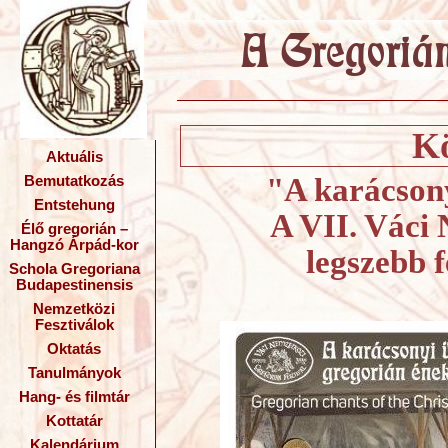
Kö
Aktuális
"A karácsony
Bemutatkozás
Entstehung
A VII. Váci 
Élő gregorián –
Hangzó Árpád-kor
legszebb 
Schola Gregoriana
Budapestinensis
Nemzetközi
Fesztiválok
Oktatás
Tanulmányok
Hang- és filmtár
Kottatár
Kalendárium