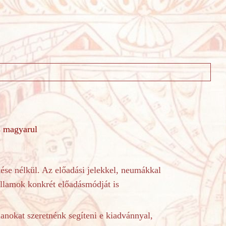
s magyarul
rtése nélkül. Az előadási jelekkel, neumákkal
allamok konkrét előadásmódját is
lanokat szeretnénk segíteni e kiadvánnyal,