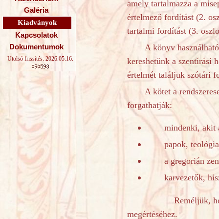
amely tartalmazza a misep
Galéria
értelmező fordítást (2. o
Kiadványok
tartalmi fordítást (3. os
Kapcsolatok
A könyv használhatós
Dokumentumok
Utolsó frissítés: 2026.05.16.
kereshetünk a szentírási 
értelmét találjuk szótári
A kötet a rendszeres
forgathatják:
mindenki, akit 
papok, teológia
a gregorián zen
karvezetők, hi
Reméljük, hogy sz
megértéséhez.