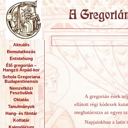
Aktuális
Bemutatkozás
Entstehung
Élő gregorián –
Hangzó Árpád-kor
Schola Gregoriana
Budapestinensis
Nemzetközi
Fesztiválok
A gregorián ének telj
Oktatás
ellátott régi kódexek kut
Tanulmányok
meghatározza az egyes sza
Hang- és filmtár
Kottatár
Napjainkban a latin 
Kalendárium