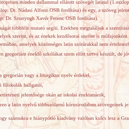
roprium minden dallammal ellátott szövegét latinul (1.oszlop
szlop: Dr. Nádasi Alfonz OSB fordítása) és egy, a szöveg jele
zlop: Dr. Szunyogh Xavér Ferenc OSB fordítása).
ágát többféle mutató segíti.
Ezekben megtaláljuk a szentírási 
helyek szerint, és az énekek kezdősorai szerint is műfajonként
 formában, amelyek közönséges latin szótárakkal nem értelmez
en gregoriánt éneklő szkólákat szem előtt tartva készült, de j
a gregorián vagy a liturgikus nyelv érdekel,
i főiskolák hallgatói,
etörténeti jelentősége okán az iskolai énektanárok,
szen a latin nyelvű többszólamú kórusirodalom szövegeinek je
ámukra e hiánypótló kiadvány valóban kulcs lesz a Gra