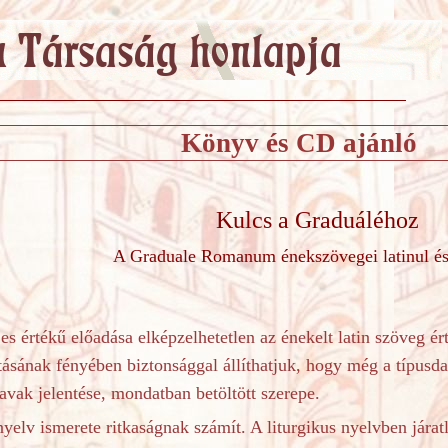
Könyv és CD ajánló
Kulcs a Graduáléhoz
A Graduale Romanum énekszövegei latinul é
es értékű előadása elképzelhetetlen az énekelt latin szöveg é
atásának fényében biztonsággal állíthatjuk, hogy még a típusd
vak jelentése, mondatban betöltött szerepe.
nyelv ismerete ritkaságnak számít. A liturgikus nyelvben járat