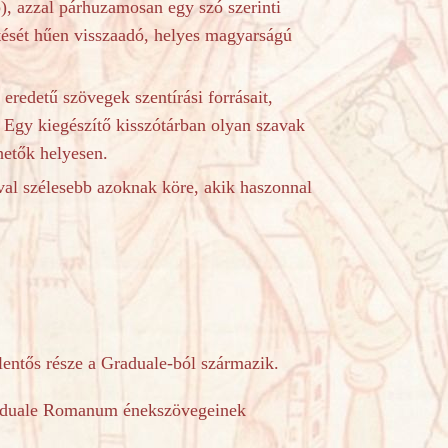
), azzal párhuzamosan egy szó szerinti
ntését hűen visszaadó, helyes magyarságú
eredetű szövegek szentírási forrásait,
. Egy kiegészítő kisszótárban olyan szavak
hetők helyesen.
óval szélesebb azoknak köre, akik haszonnal
lentős része a Graduale-ból származik.
duale Romanum énekszövegeinek