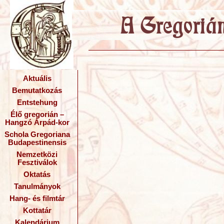
Aktuális
Bemutatkozás
Entstehung
Élő gregorián –
Hangzó Árpád-kor
Schola Gregoriana
Budapestinensis
Nemzetközi
Fesztiválok
Oktatás
Tanulmányok
Hang- és filmtár
Kottatár
Kalendárium