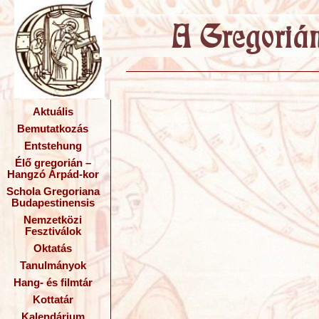
Aktuális
Bemutatkozás
Entstehung
Élő gregorián –
Hangzó Árpád-kor
Schola Gregoriana
Budapestinensis
Nemzetközi
Fesztiválok
Oktatás
Tanulmányok
Hang- és filmtár
Kottatár
Kalendárium