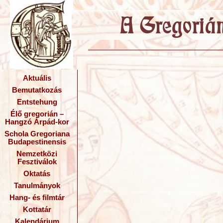
Aktuális
Bemutatkozás
Entstehung
Élő gregorián –
Hangzó Árpád-kor
Schola Gregoriana
Budapestinensis
Nemzetközi
Fesztiválok
Oktatás
Tanulmányok
Hang- és filmtár
Kottatár
Kalendárium