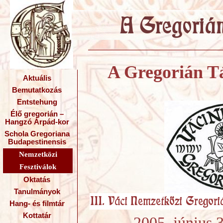
A Gregorián Tá
Aktuális
Bemutatkozás
Entstehung
Élő gregorián –
Hangzó Árpád-kor
Schola Gregoriana
Budapestinensis
Nemzetközi
Fesztiválok
Oktatás
Tanulmányok
Hang- és filmtár
Kottatár
2005. június 30 -