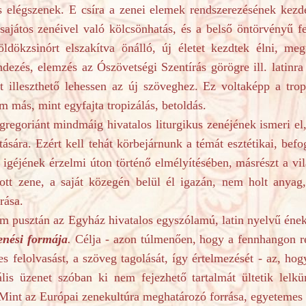
is elégszenek. E csíra a zenei elemek rendszerezésének kezd
ajátos zenéivel való kölcsönhatás, és a belső öntörvényű fe
ldökzsinórt elszakítva önálló, új életet kezdtek élni, meg
dezés, elemzés az Ószövetségi Szentírás görögre ill. latinra
t illeszthető lehessen az új szöveghez. Ez voltaképp a tro
m más, mint egyfajta tropizálás, betoldás.
ánt mindmáig hivatalos liturgikus zenéjének ismeri el, 
tására. Ezért kell tehát körbejárnunk a témát esztétikai, befo
 igéjének érzelmi úton történő elmélyítésében, másrészt a v
zott zene, a saját közegén belül él igazán, nem holt anyag
rása.
tán az Egyház hivatalos egyszólamú, latin nyelvű éneke, 
enési formája
.
Célja - azon túlmenően, hogy a fennhangon re
s felolvasást, a szöveg tagolását, így értelmezését - az, hog
lis üzenet szóban ki nem fejezhető tartalmát ültetik lelkü
. Mint az Európai zenekultúra meghatározó forrása, egyetemes t