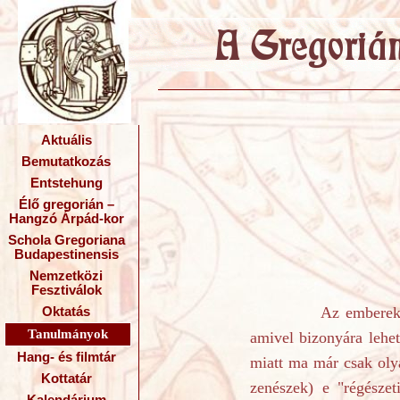
Aktuális
Bemutatkozás
Entstehung
Élő gregorián –
Hangzó Árpád-kor
Schola Gregoriana
Budapestinensis
Nemzetközi
Fesztiválok
Az emberek többség
Oktatás
Tanulmányok
amivel bizonyára lehe
Hang- és filmtár
miatt ma már csak olya
Kottatár
zenészek) e "régészet