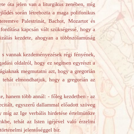
ete óta jelen van a liturgikus zenében, míg
jlődés során létrehozta a maga polifonikus
teremtve Palestrinát, Bachot, Mozartot és
 fordítása kapcsán vált szükségessé, hogy a
pizálás kezdete, ahogyan a többszólamúság
s vannak kezdeményezések régi fényének,
gadási oldalról, hogy ez segítsen egyrészt a
ilágiaknak megmutatni azt, hogy a gregorián
, tehát elmondhatjuk, hogy a gregorián az
hanem több annál: - főleg kezdetben - az
citált, egyszerű dallammal előadott szöveg
y míg az Ige verbális hirdetése értelmünkre
nkbe, tehát az Isten igéjével való érzelmi
örténelmi jelentőséggel bír.