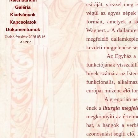
Kalendárium
csíráját, s ezzel meg 
Galéria
végül az egyes népek s
Kiadványok
formáit, amelyek a kö
Kapcsolatok
Wagnert... A dallamren
Dokumentumok
Utolsó frissítés: 2026.05.16.
megfelelő dallamképle
kezdeti megjelenése se
Az Egyház a gregori
funkciójának visszaállí
hívek számára az Isten
funkcionális, alkalma
európai műzene
élő
for
A gregorián nem pusz
ének a
liturgia megjel
megkönnyíti az értelme
hat, a hangok a verbá
azonosulást segíti elő