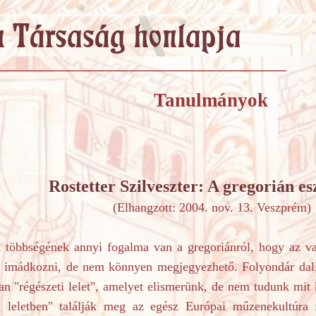
Tanulmányok
Rostetter
Szilveszter: A gregorián es
(Elhangzott: 2004. nov. 13. Veszprém)
ének annyi fogalma van a gregoriánról, hogy az valam
t imádkozni, de nem könnyen megjegyezhető. Folyondár dal
n "régészeti lelet", amelyet elismerünk, de nem tudunk mit 
i leletben" találják meg az egész Európai műzenekultúra 