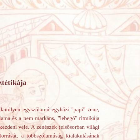
ztétikája
ilyen egyszólamú egyházi "papi" zene,
lama és a nem markáns, "lebegő" ritmikája
kezdeni vele. A zenészek (elsősorban világi
forrását, a többszólamúság kialakulásának