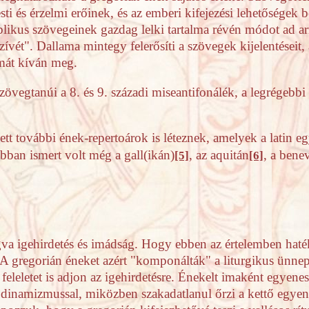
testi és érzelmi erőinek, és az emberi kifejezési lehetősége
ikus szövegeinek gazdag lelki tartalma révén módot ad arr
zívét". Dallama mintegy felerősíti a szövegek kijelentéseit
rmát kíván meg.
övegtanúi a 8. és 9. századi miseantifonálék, a legrégebbi 
tt további ének-repertoárok is léteznek, amelyek a latin eg
bban ismert volt még a gall(ikán)
, az aquitán
, a bene
[5]
[6]
a igehirdetés és imádság. Hogy ebben az értelemben hatéko
 A gregorián éneket azért
"
komponálták" a liturgikus ünnep
 feleletet is adjon az igehirdetésre. Énekelt imaként egyen
ső dinamizmussal, miközben szakadatlanul őrzi a kettő egye