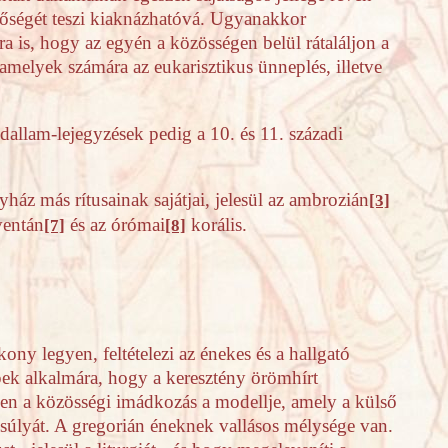
k bőségét teszi kiaknázhatóvá. Ugyanakkor
a is, hogy az egyén a közösségen belül rátaláljon a
, amelyek számára az eukarisztikus ünneplés, illetve
dallam-lejegyzések pedig a 10. és 11. századi
yház más rítusainak sajátjai, jelesül az ambrozián
[3]
ventán
és az órómai
korális.
[7]
[8]
ny legyen, feltételezi az énekes és a hallgató
ek alkalmára, hogy a keresztény örömhírt
esen a közösségi imádkozás a modellje, amely a külső
nsúlyát. A gregorián éneknek vallásos mélysége van.