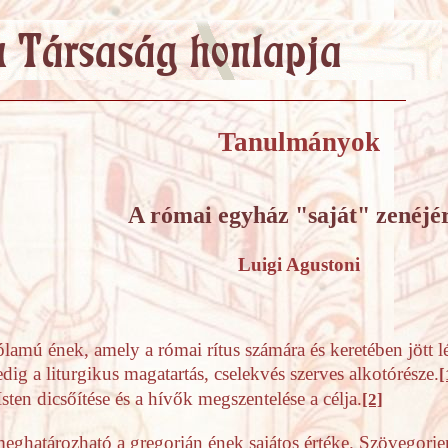
Tanulmányok
A római egyház "saját" zenéjé
Luigi Agustoni
lamú ének, amely a római rítus számára és keretében jött lét
dig a liturgikus magatartás, cselekvés szerves alkotórésze.
[
Isten dicsőítése és a hívők megszentelése a célja.
[2]
eghatározható a gregorián ének sajátos értéke. Szövegorien