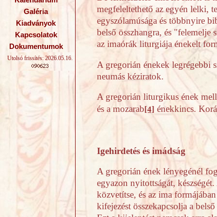
Kalendárium
megfeleltethető az egyén lelki, 
Galéria
egyszólamúsága és többnyire bibl
Kiadványok
belső összhangra, és "felemelje s
Kapcsolatok
az imaórák liturgiája énekelt fo
Dokumentumok
Utolsó frissítés: 2026.05.16.
A gregorián énekek legrégebbi sz
neumás kéziratok.
A gregorián liturgikus ének melle
és a mozarab
énekkincs. Korá
[4]
Igehirdetés és imádság
A gregorián ének lényegénél fogv
egyazon nyitottságát, készségét.
közvetítse, és az ima formájában
kifejezést összekapcsolja a bel