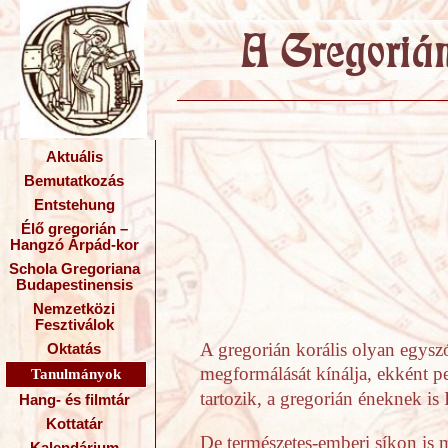
Aktuális
Bemutatkozás
Entstehung
Élő gregorián –
Hangzó Árpád-kor
Schola Gregoriana
Budapestinensis
Nemzetközi
Fesztiválok
A gregorián korális olyan egyszó
Oktatás
megformálását kínálja, ekként pe
Tanulmányok
tartozik, a gregorián éneknek is 
Hang- és filmtár
Kottatár
De természetes-emberi síkon is m