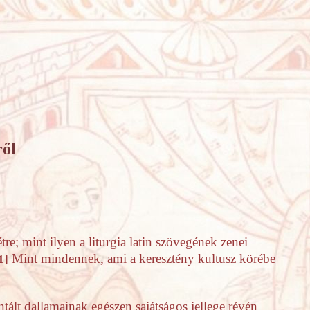
ről
re; mint ilyen a liturgia latin szövegének zenei
Mint mindennek, ami a keresztény kultusz körébe
1]
tált dallamainak egészen sajátságos jellege révén